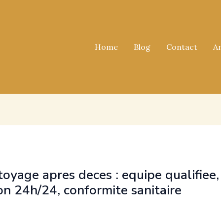
Home
Blog
Contact
A
toyage apres deces : equipe qualifiee,
ion 24h/24, conformite sanitaire