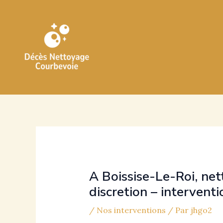
Aller
au
contenu
A Boissise-Le-Roi, net
discretion – intervent
/
Nos interventions
/ Par
jhgo2