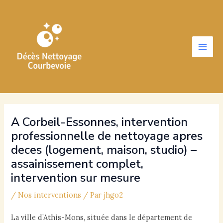
Aller
au
contenu
Main
Men
A Corbeil-Essonnes, intervention
professionnelle de nettoyage apres
deces (logement, maison, studio) –
assainissement complet,
intervention sur mesure
/
Nos interventions
/ Par
jhgo2
La ville d’Athis-Mons, située dans le département de