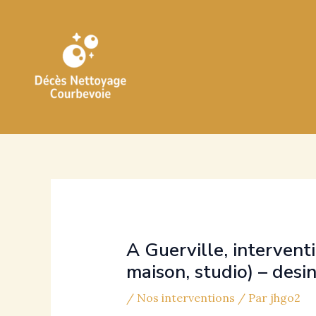
Aller
au
contenu
A Guerville, interven
maison, studio) – desi
/
Nos interventions
/ Par
jhgo2