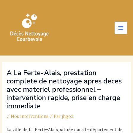
Aller
au
contenu
Main
Men
A La Ferte-Alais, prestation
complete de nettoyage apres deces
avec materiel professionnel –
intervention rapide, prise en charge
immediate
/
Nos interventions
/ Par
jhgo2
La ville de La Ferté-Alais, située dans le département de