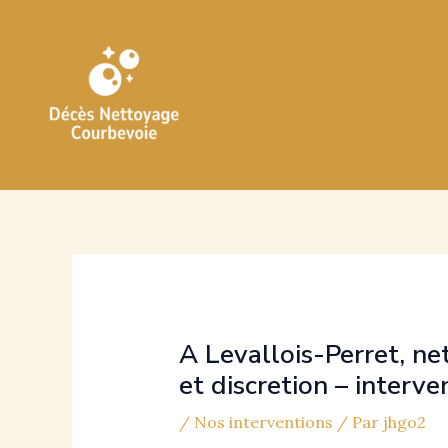
Aller
au
contenu
A Levallois-Perret, ne
et discretion – interv
/
Nos interventions
/ Par
jhgo2