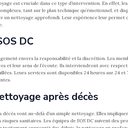
yage est cruciale dans ce type d’intervention. En effet, l
omplexes, tant sur le plan technique qu’émotionnel, et disp
r un nettoyage approfondi. Leur expérience leur permet d
e.
 SOS DC
ement envers la responsabilité et la discrétion. Les memb
s et leur sens de l’écoute. Ils interviendront avec respe
ées. Leurs services sont disponibles 24 heures sur 24 et 7
entes.
ettoyage après décès
décès vont au-delà d’un simple nettoyage. Elles impliquent
es risques sanitaires. Les équipes de SOS DC suivent des pr
e traitement approprié des débris, le nettoyage en profonde