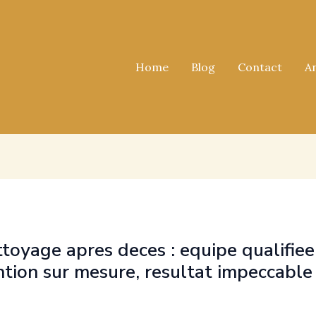
Home
Blog
Contact
A
ttoyage apres deces : equipe qualifiee
ention sur mesure, resultat impeccable