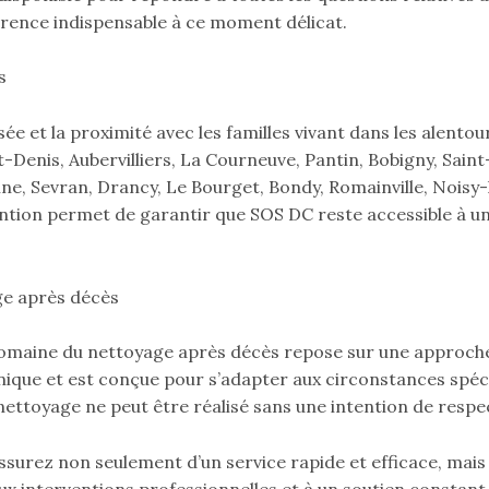
arence indispensable à ce moment délicat.
s
ée et la proximité avec les familles vivant dans les alento
t-Denis, Aubervilliers, La Courneuve, Pantin, Bobigny, Saint
e, Sevran, Drancy, Le Bourget, Bondy, Romainville, Noisy-l
ention permet de garantir que SOS DC reste accessible à 
ge après décès
maine du nettoyage après décès repose sur une approche
unique et est conçue pour s’adapter aux circonstances spéc
ttoyage ne peut être réalisé sans une intention de respe
ssurez non seulement d’un service rapide et efficace, mai
x interventions professionnelles et à un soutien constant, 