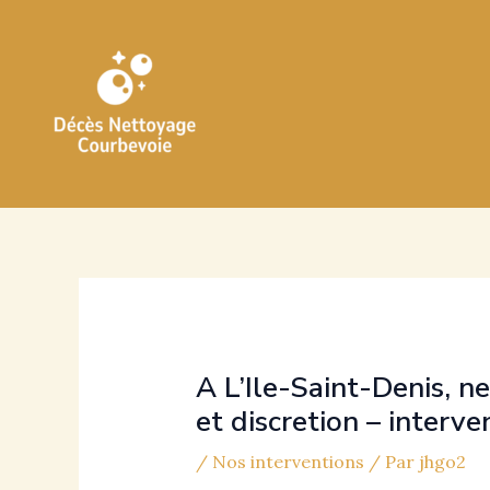
Aller
au
contenu
A L’Ile-Saint-Denis, n
et discretion – interve
/
Nos interventions
/ Par
jhgo2