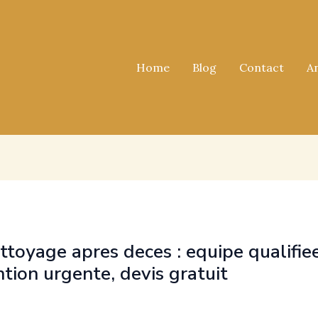
Home
Blog
Contact
A
ettoyage apres deces : equipe qualifie
ntion urgente, devis gratuit