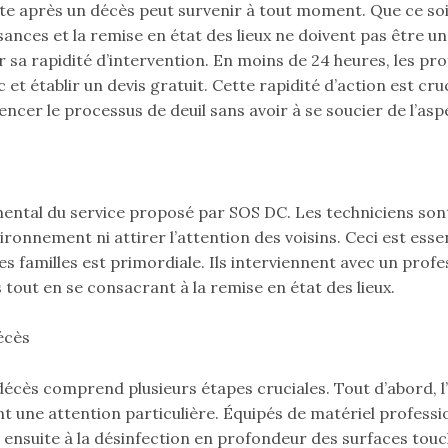
te après un décès peut survenir à tout moment. Que ce soi
isances et la remise en état des lieux ne doivent pas être 
 sa rapidité d’intervention. En moins de 24 heures, les pro
et établir un devis gratuit. Cette rapidité d’action est cruc
cer le processus de deuil sans avoir à se soucier de l’asp
ental du service proposé par SOS DC. Les techniciens sont
ronnement ni attirer l’attention des voisins. Ceci est esse
des familles est primordiale. Ils interviennent avec un pro
tout en se consacrant à la remise en état des lieux.
écès
cès comprend plusieurs étapes cruciales. Tout d’abord, l’é
nt une attention particulière. Équipés de matériel profess
 ensuite à la désinfection en profondeur des surfaces tou