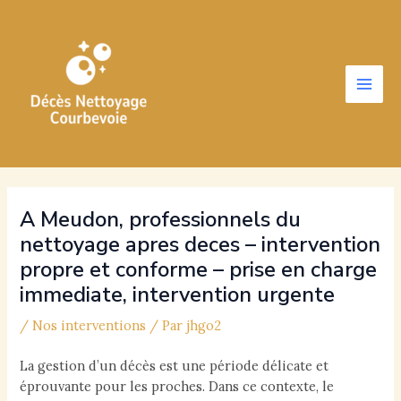
Aller
au
contenu
Main
Men
A Meudon, professionnels du
nettoyage apres deces – intervention
propre et conforme – prise en charge
immediate, intervention urgente
/
Nos interventions
/ Par
jhgo2
La gestion d’un décès est une période délicate et
éprouvante pour les proches. Dans ce contexte, le