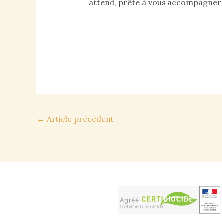
attend, prête à vous accompagner av
Navigation
←
Article précédent
des
articles