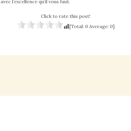
ec l’excellence qu’il vous faut.
Click to rate this post!
[Total:
0
Average:
0
]