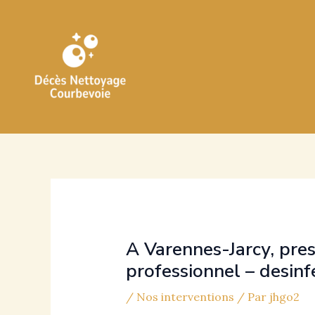
Aller
au
contenu
A Varennes-Jarcy, pre
professionnel – desinf
/
Nos interventions
/ Par
jhgo2