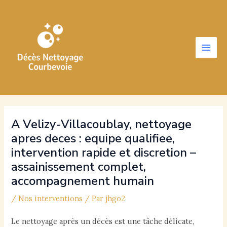
Aller
au
contenu
Main
Men
A Velizy-Villacoublay, nettoyage
apres deces : equipe qualifiee,
intervention rapide et discretion –
assainissement complet,
accompagnement humain
/
Nos interventions
/ Par
jhgo2
Le nettoyage après un décès est une tâche délicate,