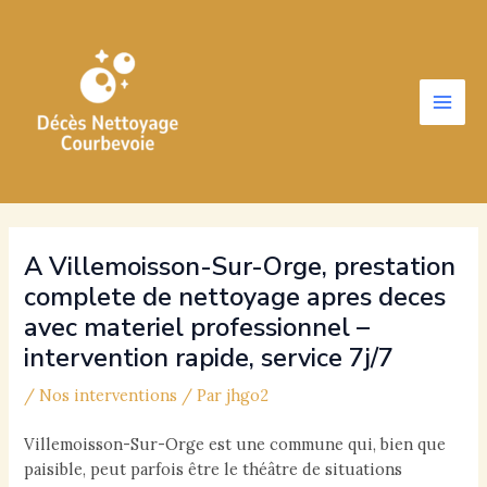
Aller
au
contenu
Main
Men
A Villemoisson-Sur-Orge, prestation
complete de nettoyage apres deces
avec materiel professionnel –
intervention rapide, service 7j/7
/
Nos interventions
/ Par
jhgo2
Villemoisson-Sur-Orge est une commune qui, bien que
paisible, peut parfois être le théâtre de situations