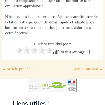
ou d’un remplacement, chaque situation mérite une
évaluation approfondie.
N’hésitez pas à contacter notre équipe pour discuter de
l’état de votre parquet. Un devis rapide et adapté à vos
besoins est à votre disposition pour vous aider dans
cette épreuve.
Click to rate this post!
[Total:
0
Average:
0
]
Navigation
←
Article précédent
Article suivant
→
des
articles
Liens utiles :