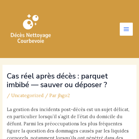
Aller
au
contenu
Main
Men
Cas réel après décès : parquet
imbibé — sauver ou déposer ?
/
Uncategorized
/ Par
jhgo2
La gestion des incidents post-décès est un sujet délicat,
en particulier lorsqu’il s’agit de l’état du domicile du
défunt. Parmi les préoccupations les plus fréquentes
figure la question des dommages causés par les liquides
corporels, notamment lorsqu’ils ont pénétré dans des