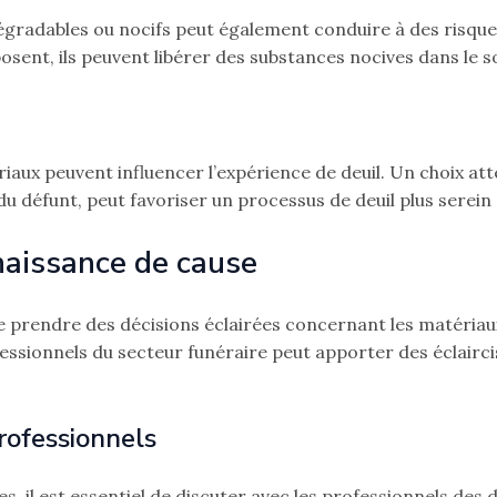
dégradables ou nocifs peut également conduire à des risque
ent, ils peuvent libérer des substances nocives dans le so
aux peuvent influencer l’expérience de deuil. Un choix att
 du défunt, peut favoriser un processus de deuil plus serein
naissance de cause
de prendre des décisions éclairées concernant les matériaux
ssionnels du secteur funéraire peut apporter des éclaircis
rofessionnels
es, il est essentiel de discuter avec les professionnels des 