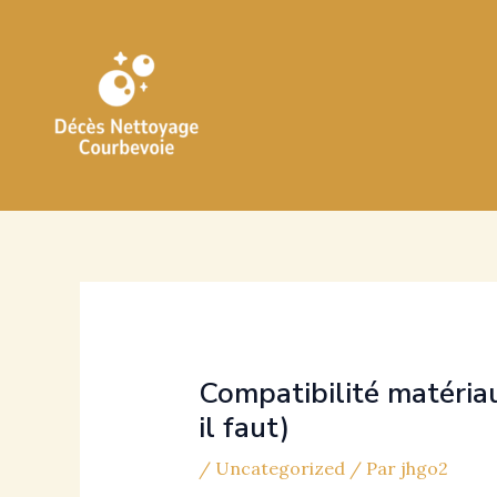
Aller
au
contenu
Compatibilité matériau
il faut)
/
Uncategorized
/ Par
jhgo2