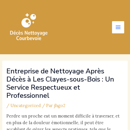
Aller
au
contenu
Main
Men
Entreprise de Nettoyage Après
Décès à Les Clayes-sous-Bois : Un
Service Respectueux et
Professionnel
/
Uncategorized
/ Par
jhgo2
Perdre un proche est un moment difficile à traverser, et
en plus de la douleur émotionnelle, il peut être
accablant de gérer les aspects pratiques, tels que le