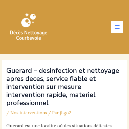
Aller
au
contenu
Main
Men
Guerard – desinfection et nettoyage
apres deces, service fiable et
intervention sur mesure –
intervention rapide, materiel
professionnel
/
Nos interventions
/ Par
jhgo2
Guerard est une localité où des situations délicates