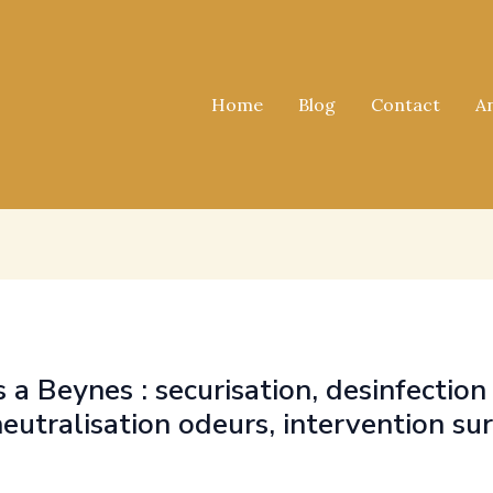
Home
Blog
Contact
A
a Beynes : securisation, desinfection
neutralisation odeurs, intervention su