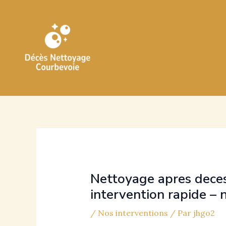
Aller
au
contenu
Nettoyage apres deces 
intervention rapide – 
/
Nos interventions
/ Par
jhgo2