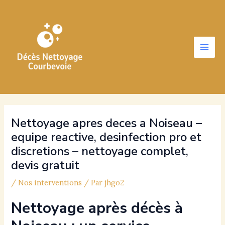
Aller
au
contenu
Main
Men
Nettoyage apres deces a Noiseau –
equipe reactive, desinfection pro et
discretions – nettoyage complet,
devis gratuit
/
Nos interventions
/ Par
jhgo2
Nettoyage après décès à