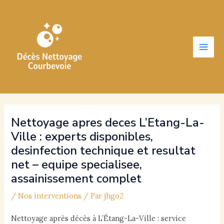
Aller
au
contenu
Main
Men
Nettoyage apres deces L’Etang-La-
Ville : experts disponibles,
desinfection technique et resultat
net – equipe specialisee,
assainissement complet
/
Nos interventions
/ Par
jhgo2
Nettoyage après décès à L’Étang-La-Ville : service