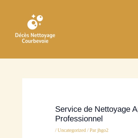
Aller
au
contenu
Service de Nettoyage 
Professionnel
/
Uncategorized
/ Par
jhgo2