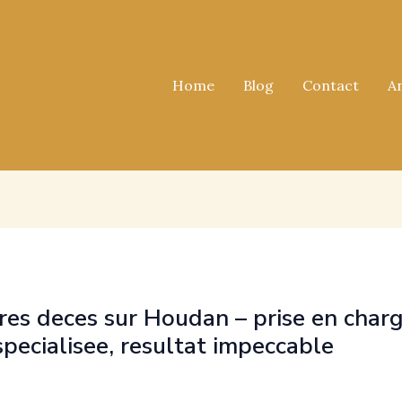
Home
Blog
Contact
A
es deces sur Houdan – prise en char
specialisee, resultat impeccable