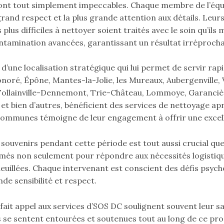
sont tout simplement impeccables. Chaque membre de l’équ
grand respect et la plus grande attention aux détails. Le
lus difficiles à nettoyer soient traités avec le soin qu’ils 
tamination avancées, garantissant un résultat irréprocha
d’une localisation stratégique qui lui permet de servir rapi
onoré, Épône, Mantes-la-Jolie, les Mureaux, Aubergenville, 
Follainville-Dennemont, Trie-Château, Lommoye, Garanciè
 et bien d’autres, bénéficient des services de nettoyage a
communes témoigne de leur engagement à offrir une excell
souvenirs pendant cette période est tout aussi crucial que
més non seulement pour répondre aux nécessités logistique
euillées. Chaque intervenant est conscient des défis psyc
nde sensibilité et respect.
ait appel aux services d’SOS DC soulignent souvent leur sat
s se sentent entourées et soutenues tout au long de ce proc