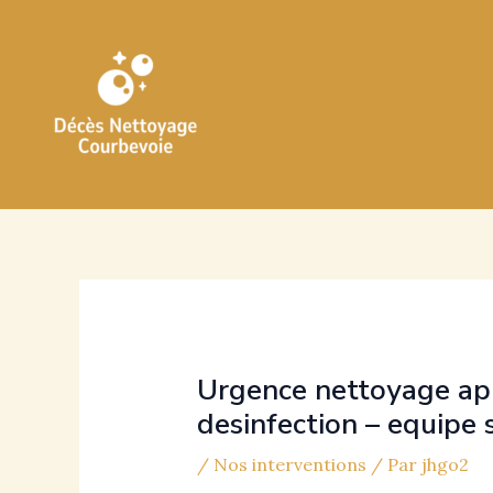
Aller
au
contenu
Urgence nettoyage apr
desinfection – equipe 
/
Nos interventions
/ Par
jhgo2